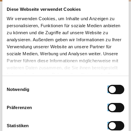
Diese Webseite verwendet Cookies
Glasklar sicher.
Wir verwenden Cookies, um Inhalte und Anzeigen zu
personalisieren, Funktionen für soziale Medien anbieten
Der Trend der schnellen Wohnungseinbrüche hält
zu können und die Zugriffe auf unsere Website zu
weiter an. In wenigen Sekunden sind nicht gesicherte
analysieren. Außerdem geben wir Informationen zu Ihrer
Fenster geöffnet und der Schaden, den die
Verwendung unserer Website an unsere Partner für
Einbrecher in Wohnungen und Häusern anrichten
soziale Medien, Werbung und Analysen weiter. Unsere
ist immens.
Partner führen diese Informationen möglicherweise mit
weiteren Daten zusammen, die Sie ihnen bereitgestellt
Dagegen läßt sich einiges tun und wir haben diesem
haben oder die sie im Rahmen Ihrer Nutzung der Dienste
Trend den Kampf angesagt. Für uns als
gesammelt haben.
Familienbetrieb steht Sicherheit in jeder Beziehung
Einwilligungsauswahl
Notwendig
an erster Stelle. Wir helfen Ihnen gerne, Ihr Zuhause
von Anfang an sicher zu machen. Das können wir mit
unserer fundierten Beratung lesiten. Denn wir
Präferenzen
wurden hierfür als Berater von der Kriminalpolizei
durch spezielle Schulungen zertifiziert.
Aber wir können Ihr Haus auch nachträglich sicher
Statistiken
machen.