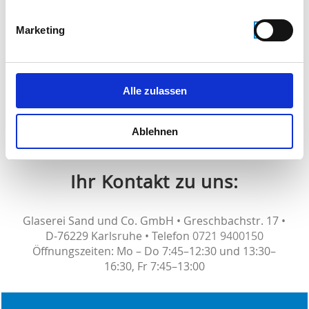
Hierbei kommen vor allem abschließbare
Marketing
Fenstergriffe, Fenstersicherungen wie Sperriegel und
Bolzenschlösser, Glasflächensicherungen, Rollladen-
oder Gittersicherungen zum Einsatz. Als Glaser
Handwerker können wir Ihnen natürlich auch
Alle zulassen
Sicherheitsverglasungen anfertigen, die das
Eindringen über die Scheibe erheblich erschweren.
Ablehnen
Ihr Kontakt zu uns:
Glaserei Sand und Co. GmbH • Greschbachstr. 17 •
D-76229 Karlsruhe • Telefon
0721 9400150
Öffnungszeiten: Mo – Do 7:45–12:30 und 13:30–
16:30, Fr 7:45–13:00