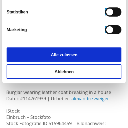
Living room
Statistiken
Datei: #62079415 | Urheber:
3darcastudio
Marketing
Haustür © Matthias Buehner
Datei: #65600143 | Urheber:
Matthias Buehner
Kontrast
Datei: #67232565 | Urheber:
tektur
Alle zulassen
Die Illustration "Modernes Badezimmer mit Luxus
Ablehnen
Badewanne und Dachschräge"
Datei: #68939760 | Urheber:
XtravaganT
Burglar wearing leather coat breaking in a house
Datei: #114761939 | Urheber:
alexandre zveiger
iStock:
Einbruch – Stockfoto
Stock-Fotografie-ID:515964459 | Bildnachweis: