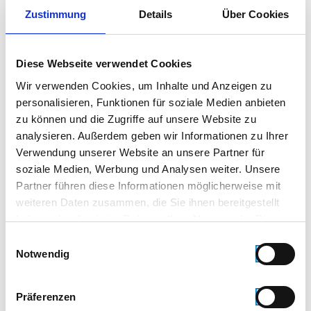
80802 München (Geltungsbereich für Deutschland)
Zustimmung
Details
Über Cookies
Der Link zur Online-Streitbeilegungs-Plattform der
EU lautet:
Diese Webseite verwendet Cookies
http://ec.europa.eu/consumers/odr/.
Wir verwenden Cookies, um Inhalte und Anzeigen zu
Wir beteiligen uns nicht an einem für uns nicht
personalisieren, Funktionen für soziale Medien anbieten
verpflichtenden Verbraucherschlichtungsverfahren
zu können und die Zugriffe auf unsere Website zu
nach dem Verbraucherstreitbeilegungsgesetz.
analysieren. Außerdem geben wir Informationen zu Ihrer
Verwendung unserer Website an unsere Partner für
Bildnachweis
soziale Medien, Werbung und Analysen weiter. Unsere
Fotolia:
Partner führen diese Informationen möglicherweise mit
Beautiful interior of a modern villa, view from
weiteren Daten zusammen, die Sie ihnen bereitgestellt
veranda
haben oder die sie im Rahmen Ihrer Nutzung der Dienste
Datei: #61271173 | Urheber:
alexandre zveiger
gesammelt haben.
Einwilligungsauswahl
Modern and luxury living Room, penthouse
Notwendig
Datei: #51087196 | Urheber:
Gunnar Assmy
Living room
Präferenzen
Datei: #61668776 | Urheber:
3darcastudio