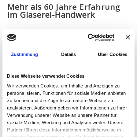
Mehr als
60 Jahre Erfahrung
im Glaserei-Handwerk
Setzen Sie bei Ihren Projekten auf mehr als 60 Jahre
Erfahrung im Glaserei-Handwerk und profitieren Sie
von meisterhafter Qualität – made in Karlsruhe. Wir
sind davon überzeugt, dass neben stetigen
Zustimmung
Details
Über Cookies
Innovationen auch eine gewisse Konstanz prägend
für den Erfolg unseres Unternehmens war und ist.
Denn Konstanz ist ein wichtiger Baustein für das
Diese Webseite verwendet Cookies
Vertrauen unserer Kunden. So bieten wir neben
Wir verwenden Cookies, um Inhalte und Anzeigen zu
konstant hoher Qualität auch seit jeher eine
konstant kundenorientierte Beratung an.
personalisieren, Funktionen für soziale Medien anbieten
zu können und die Zugriffe auf unsere Website zu
Der Kunde im Mittelpunkt
analysieren. Außerdem geben wir Informationen zu Ihrer
Verwendung unserer Website an unsere Partner für
Dabei kommt es für uns nicht darauf an, für welche
soziale Medien, Werbung und Analysen weiter. Unsere
Leistung oder welches Produkt Sie sich entscheiden
Partner führen diese Informationen möglicherweise mit
sollten: Unser Team setzt sich aus bestens